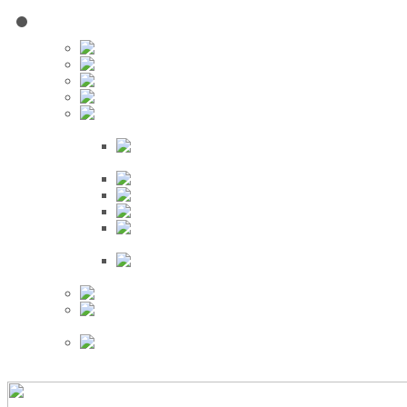
Red Social
Inscribirse!
Grupos
Fotos
Videos
Búsqueda
Proveedores
Clientes
Eventos
Por Ciudad
Por
Provincia
Búsqueda Avanzada
Eventos
Mapa de
Eventos
Actividades
Recientes