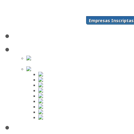
Acceso
Inscríbase Aquí
¿Olvidó su contraseña?
Empresas Inscriptas
¿Olvidó su usuario?
Inicio
Directorio
Buscar en
el Directorio
Orden Alfabético
ABC
DEF
GHI
JKL
MNO
PQR
STU
VWX
YZ
Mi Panel de Negocios