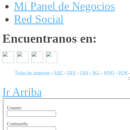
Mi Panel de Negocios
Red Social
Encuentranos en:
Todas las empresas
-
ABC
-
DEF
-
GHI
-
JKL
-
MNO
-
PQR
:
Ir Arriba
Usuario
Contraseña