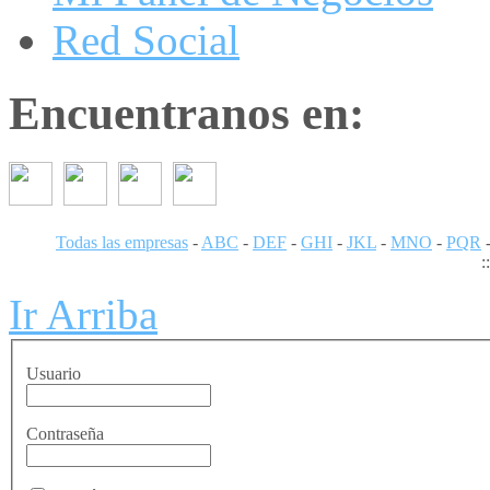
Red Social
Encuentranos en:
Todas las empresas
-
ABC
-
DEF
-
GHI
-
JKL
-
MNO
-
PQR
:
Ir Arriba
Usuario
Contraseña