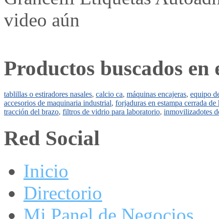
video aún
Productos buscados en 
tablillas o estiradores nasales
,
calcio ca
,
máquinas encajeras
,
equipo de
accesorios de maquinaria industrial
,
forjaduras en estampa cerrada de 
tracción del brazo
,
filtros de vidrio para laboratorio
,
inmovilizadotes d
Red Social
Inicio
Directorio
Mi Panel de Negocios