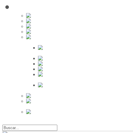
Red Social
Inscribirse!
Grupos
Fotos
Videos
Búsqueda
Proveedores
Clientes
Eventos
Por Ciudad
Por
Provincia
Búsqueda Avanzada
Eventos
Mapa de
Eventos
Actividades
Recientes