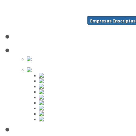
Acceso
Inscríbase Aquí
¿Olvidó su contraseña?
Empresas Inscriptas
¿Olvidó su usuario?
Inicio
Directorio
Buscar en
el Directorio
Orden Alfabético
ABC
DEF
GHI
JKL
MNO
PQR
STU
VWX
YZ
Mi Panel de Negocios