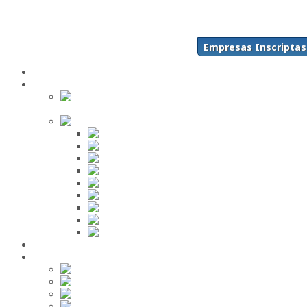
Acceso
Inscríbase Aquí
¿Olvidó su contraseña?
Empresas Inscriptas
¿Olvidó su usuario?
Inicio
Directorio
Buscar en
el Directorio
Orden Alfabético
ABC
DEF
GHI
JKL
MNO
PQR
STU
VWX
YZ
Mi Panel de Negocios
Red Social
Inscribirse!
Grupos
Fotos
Videos