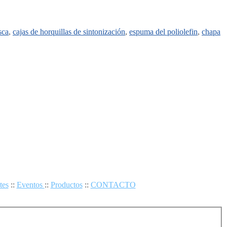
sca
,
cajas de horquillas de sintonización
,
espuma del poliolefin
,
chapa
tes
::
Eventos
::
Productos
::
CONTACTO