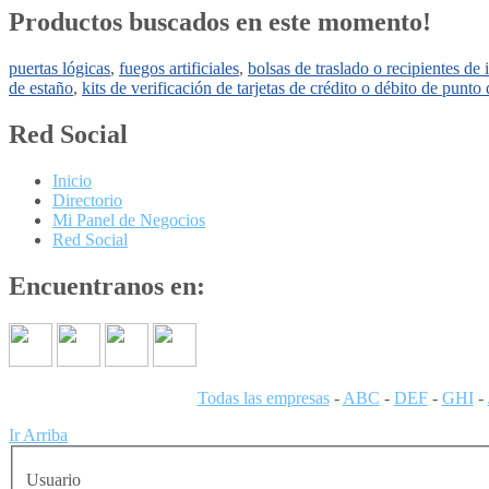
Productos buscados en este momento!
puertas lógicas
,
fuegos artificiales
,
bolsas de traslado o recipientes de 
de estaño
,
kits de verificación de tarjetas de crédito o débito de punto
Red Social
Inicio
Directorio
Mi Panel de Negocios
Red Social
Encuentranos en:
Todas las empresas
-
ABC
-
DEF
-
GHI
-
Ir Arriba
Usuario