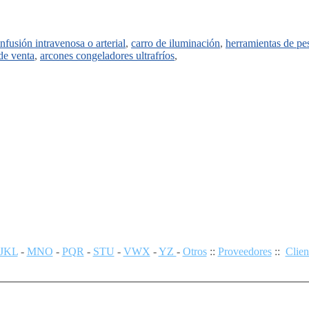
infusión intravenosa o arterial
,
carro de iluminación
,
herramientas de pe
 de venta
,
arcones congeladores ultrafríos
,
JKL
-
MNO
-
PQR
-
STU
-
VWX
-
YZ
-
Otros
::
Proveedores
::
Clien