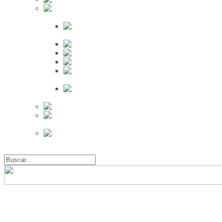
Búsqueda
Proveedores
Clientes
Eventos
Por Ciudad
Por
Provincia
Búsqueda Avanzada
Eventos
Mapa de
Eventos
Actividades
Recientes