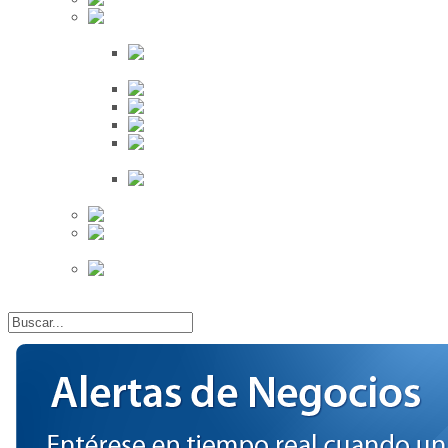
Búsqueda
Proveedores
Clientes
Eventos
Por Ciudad
Por
Provincia
Búsqueda Avanzada
Eventos
Mapa de
Eventos
Actividades
Recientes