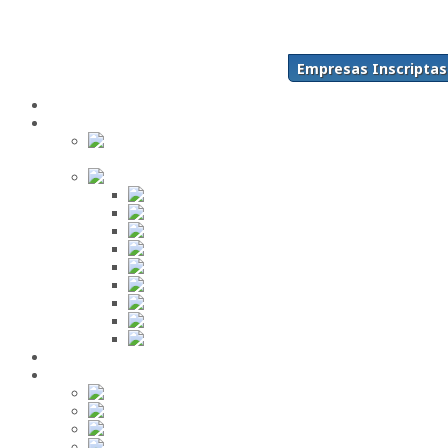
Acceso
Inscríbase Aquí
¿Olvidó su contraseña?
Empresas Inscriptas
¿Olvidó su usuario?
Inicio
Directorio
Buscar en
el Directorio
Orden Alfabético
ABC
DEF
GHI
JKL
MNO
PQR
STU
VWX
YZ
Mi Panel de Negocios
Red Social
Inscribirse!
Grupos
Fotos
Videos