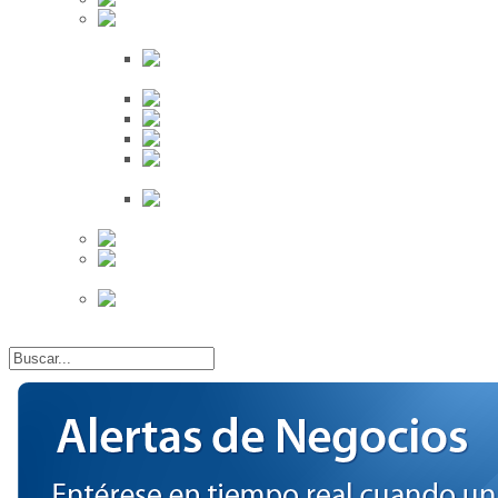
Búsqueda
Proveedores
Clientes
Eventos
Por Ciudad
Por
Provincia
Búsqueda Avanzada
Eventos
Mapa de
Eventos
Actividades
Recientes