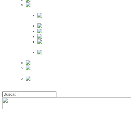
Búsqueda
Proveedores
Clientes
Eventos
Por Ciudad
Por
Provincia
Búsqueda Avanzada
Eventos
Mapa de
Eventos
Actividades
Recientes