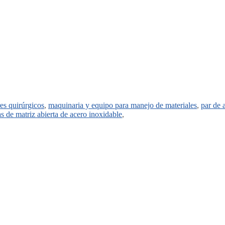
res quirúrgicos
,
maquinaria y equipo para manejo de materiales
,
par de 
as de matriz abierta de acero inoxidable
,