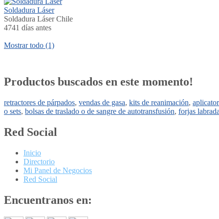
Soldadura Láser
Soldadura Láser Chile
4741 días antes
Mostrar todo (1)
Productos buscados en este momento!
retractores de párpados
,
vendas de gasa
,
kits de reanimación
,
aplicato
o sets
,
bolsas de traslado o de sangre de autotransfusión
,
forjas labrad
Red Social
Inicio
Directorio
Mi Panel de Negocios
Red Social
Encuentranos en: