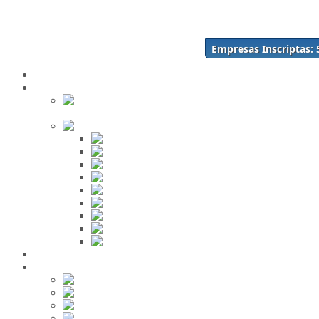
Acceso
Inscríbase Aquí
¿Olvidó su contraseña?
Empresas Inscriptas:
¿Olvidó su usuario?
Inicio
Directorio
Buscar en
el Directorio
Orden Alfabético
ABC
DEF
GHI
JKL
MNO
PQR
STU
VWX
YZ
Mi Panel de Negocios
Red Social
Inscribirse!
Grupos
Fotos
Videos