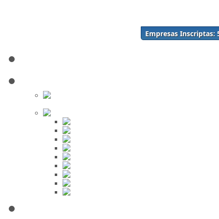
Acceso
Inscríbase Aquí
¿Olvidó su contraseña?
Empresas Inscriptas:
¿Olvidó su usuario?
Inicio
Directorio
Buscar en
el Directorio
Orden Alfabético
ABC
DEF
GHI
JKL
MNO
PQR
STU
VWX
YZ
Mi Panel de Negocios