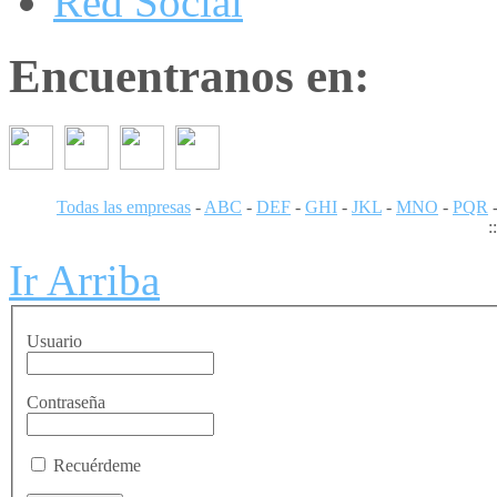
Red Social
Encuentranos en:
Todas las empresas
-
ABC
-
DEF
-
GHI
-
JKL
-
MNO
-
PQR
:
Ir Arriba
Usuario
Contraseña
Recuérdeme