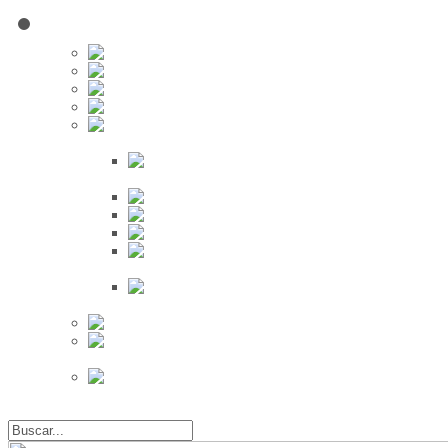
Red Social
Inscribirse!
Grupos
Fotos
Videos
Búsqueda
Proveedores
Clientes
Eventos
Por Ciudad
Por
Provincia
Búsqueda Avanzada
Eventos
Mapa de
Eventos
Actividades
Recientes