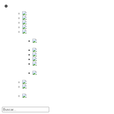
Red Social
Inscribirse!
Grupos
Fotos
Videos
Búsqueda
Proveedores
Clientes
Eventos
Por Ciudad
Por
Provincia
Búsqueda Avanzada
Eventos
Mapa de
Eventos
Actividades
Recientes