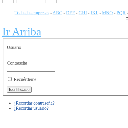
Todas las empresas
-
ABC
-
DEF
-
GHI
-
JKL
-
MNO
-
PQR
:
Ir Arriba
Usuario
Contraseña
Recuérdeme
¿Recordar contraseña?
¿Recordar usuario?