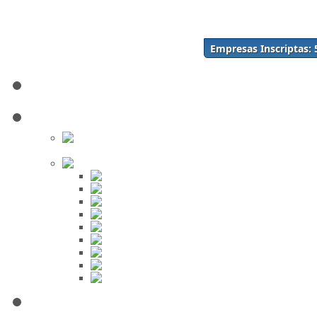
Acceso
Inscríbase Aquí
¿Olvidó su contraseña?
Empresas Inscriptas:
¿Olvidó su usuario?
Inicio
Directorio
Buscar en
el Directorio
Orden Alfabético
ABC
DEF
GHI
JKL
MNO
PQR
STU
VWX
YZ
Mi Panel de Negocios