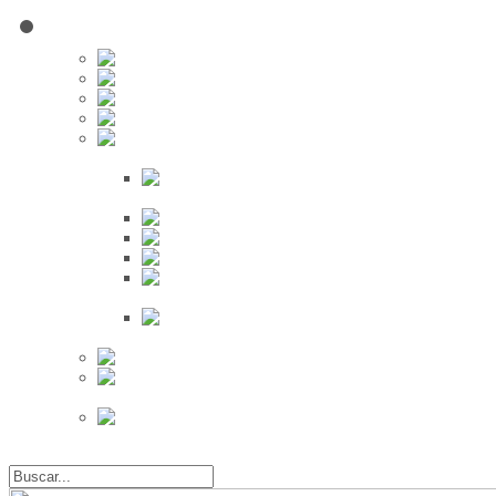
Red Social
Inscribirse!
Grupos
Fotos
Videos
Búsqueda
Proveedores
Clientes
Eventos
Por Ciudad
Por
Provincia
Búsqueda Avanzada
Eventos
Mapa de
Eventos
Actividades
Recientes