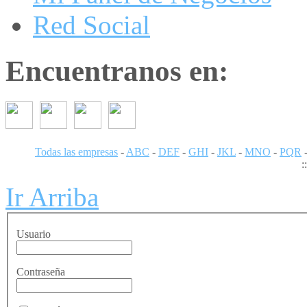
Red Social
Encuentranos en:
Todas las empresas
-
ABC
-
DEF
-
GHI
-
JKL
-
MNO
-
PQR
:
Ir Arriba
Usuario
Contraseña