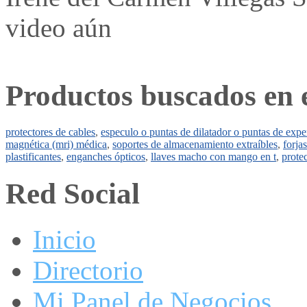
video aún
Productos buscados en 
protectores de cables
,
especulo o puntas de dilatador o puntas de ex
magnética (mri) médica
,
soportes de almacenamiento extraíbles
,
forja
plastificantes
,
enganches ópticos
,
llaves macho con mango en t
,
prote
Red Social
Inicio
Directorio
Mi Panel de Negocios