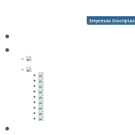
Acceso
Inscríbase Aquí
¿Olvidó su contraseña?
Empresas Inscriptas
¿Olvidó su usuario?
Inicio
Directorio
Buscar en
el Directorio
Orden Alfabético
ABC
DEF
GHI
JKL
MNO
PQR
STU
VWX
YZ
Mi Panel de Negocios