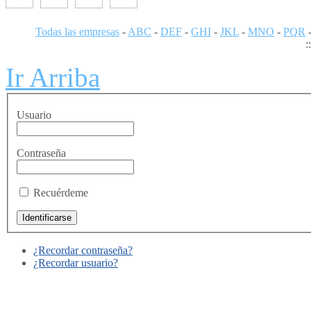
Todas las empresas
-
ABC
-
DEF
-
GHI
-
JKL
-
MNO
-
PQR
:
Ir Arriba
Usuario
Contraseña
Recuérdeme
¿Recordar contraseña?
¿Recordar usuario?