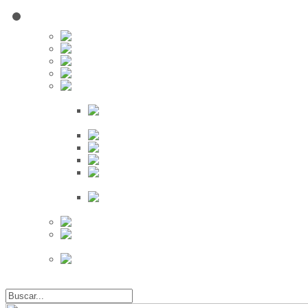
Red Social
Inscribirse!
Grupos
Fotos
Videos
Búsqueda
Proveedores
Clientes
Eventos
Por Ciudad
Por
Provincia
Búsqueda Avanzada
Eventos
Mapa de
Eventos
Actividades
Recientes