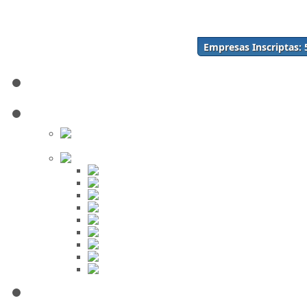
Acceso
Inscríbase Aquí
¿Olvidó su contraseña?
Empresas Inscriptas:
¿Olvidó su usuario?
Inicio
Directorio
Buscar en
el Directorio
Orden Alfabético
ABC
DEF
GHI
JKL
MNO
PQR
STU
VWX
YZ
Mi Panel de Negocios