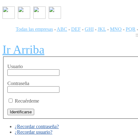
Todas las empresas
-
ABC
-
DEF
-
GHI
-
JKL
-
MNO
-
PQR
:
Ir Arriba
Usuario
Contraseña
Recuérdeme
¿Recordar contraseña?
¿Recordar usuario?