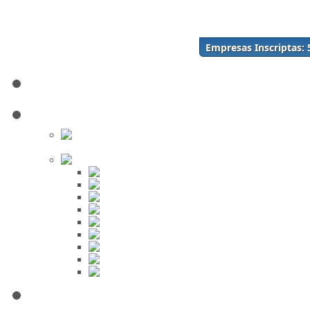
Acceso
Inscríbase Aquí
¿Olvidó su contraseña?
Empresas Inscriptas:
¿Olvidó su usuario?
Inicio
Directorio
Buscar en
el Directorio
Orden Alfabético
ABC
DEF
GHI
JKL
MNO
PQR
STU
VWX
YZ
Mi Panel de Negocios