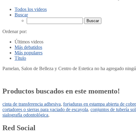
Todos los videos
Buscar
Ordenar por:
Últimos videos
Más debatidos
Más populares
Título
Pamelan, Salon de Belleza y Centro de Estetica no ha agregado ning
Productos buscados en este momento!
cinta de transferencia adhesiva
,
forjaduras en estampa abierta de cobr
cortadores o sierras para vaciado de escayola
,
conjuntos de tubería so
sialografía odontológica
,
Red Social