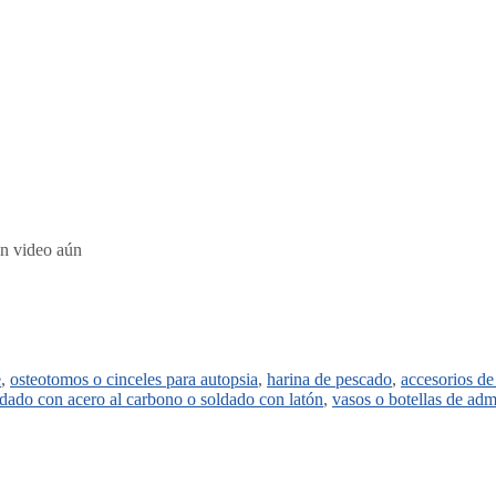
ún video aún
e
,
osteotomos o cinceles para autopsia
,
harina de pescado
,
accesorios de
ldado con acero al carbono o soldado con latón
,
vasos o botellas de ad