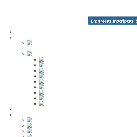
Acceso
Inscríbase Aquí
¿Olvidó su contraseña?
Empresas Inscriptas:
¿Olvidó su usuario?
Inicio
Directorio
Buscar en
el Directorio
Orden Alfabético
ABC
DEF
GHI
JKL
MNO
PQR
STU
VWX
YZ
Mi Panel de Negocios
Red Social
Inscribirse!
Grupos
Fotos
Videos