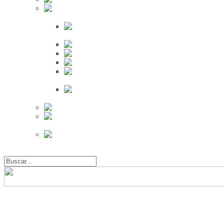
Búsqueda
Proveedores
Clientes
Eventos
Por Ciudad
Por
Provincia
Búsqueda Avanzada
Eventos
Mapa de
Eventos
Actividades
Recientes