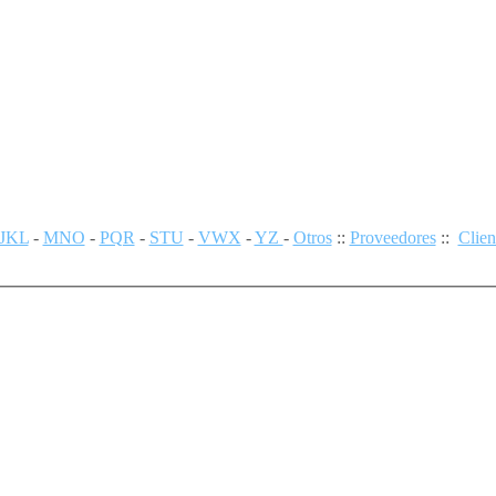
JKL
-
MNO
-
PQR
-
STU
-
VWX
-
YZ
-
Otros
::
Proveedores
::
Clien