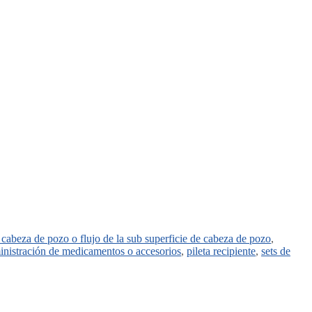
 cabeza de pozo o flujo de la sub superficie de cabeza de pozo
,
ministración de medicamentos o accesorios
,
pileta recipiente
,
sets de