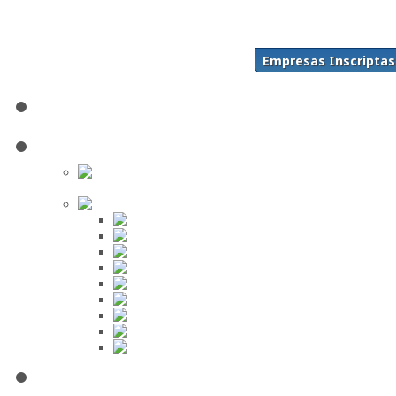
Acceso
Inscríbase Aquí
¿Olvidó su contraseña?
Empresas Inscriptas
¿Olvidó su usuario?
Inicio
Directorio
Buscar en
el Directorio
Orden Alfabético
ABC
DEF
GHI
JKL
MNO
PQR
STU
VWX
YZ
Mi Panel de Negocios