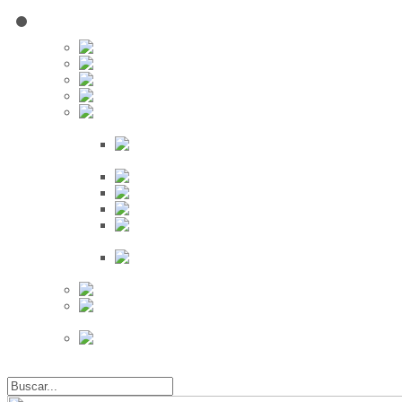
Red Social
Inscribirse!
Grupos
Fotos
Videos
Búsqueda
Proveedores
Clientes
Eventos
Por Ciudad
Por
Provincia
Búsqueda Avanzada
Eventos
Mapa de
Eventos
Actividades
Recientes