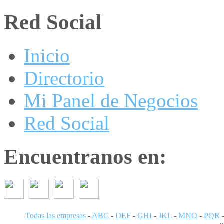
Red Social
Inicio
Directorio
Mi Panel de Negocios
Red Social
Encuentranos en:
Todas las empresas
-
ABC
-
DEF
-
GHI
-
JKL
-
MNO
-
PQR