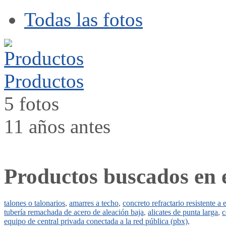
Todas las fotos
Productos
5 fotos
11 años antes
Productos buscados en 
talones o talonarios
,
amarres a techo
,
concreto refractario resistente a 
tubería remachada de acero de aleación baja
,
alicates de punta larga
,
c
equipo de central privada conectada a la red pública (pbx)
,