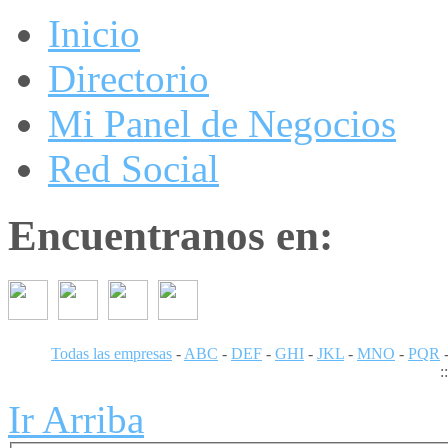
Inicio
Directorio
Mi Panel de Negocios
Red Social
Encuentranos en:
Todas las empresas
-
ABC
-
DEF
-
GHI
-
JKL
-
MNO
-
PQR
:
Ir Arriba