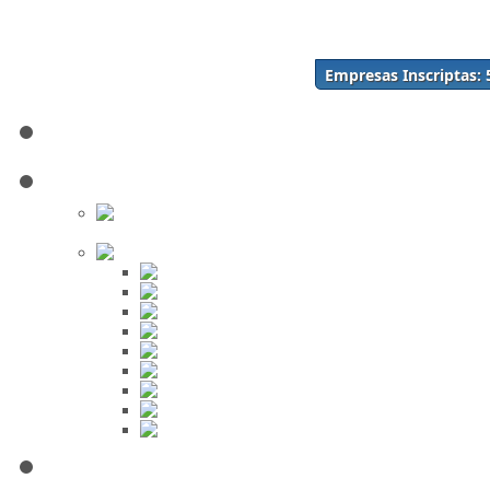
Acceso
Inscríbase Aquí
¿Olvidó su contraseña?
Empresas Inscriptas:
¿Olvidó su usuario?
Inicio
Directorio
Buscar en
el Directorio
Orden Alfabético
ABC
DEF
GHI
JKL
MNO
PQR
STU
VWX
YZ
Mi Panel de Negocios