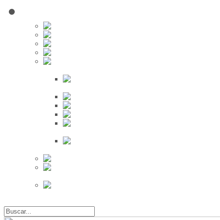
Red Social
Inscribirse!
Grupos
Fotos
Videos
Búsqueda
Proveedores
Clientes
Eventos
Por Ciudad
Por
Provincia
Búsqueda Avanzada
Eventos
Mapa de
Eventos
Actividades
Recientes