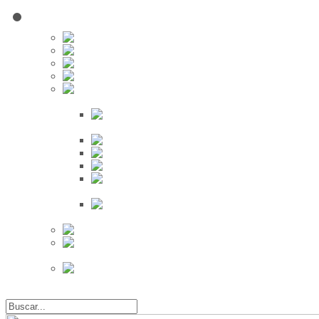
Red Social
Inscribirse!
Grupos
Fotos
Videos
Búsqueda
Proveedores
Clientes
Eventos
Por Ciudad
Por
Provincia
Búsqueda Avanzada
Eventos
Mapa de
Eventos
Actividades
Recientes