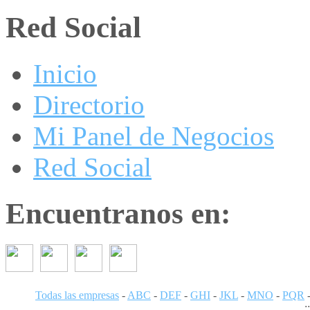
Red Social
Inicio
Directorio
Mi Panel de Negocios
Red Social
Encuentranos en:
Todas las empresas
-
ABC
-
DEF
-
GHI
-
JKL
-
MNO
-
PQR
: