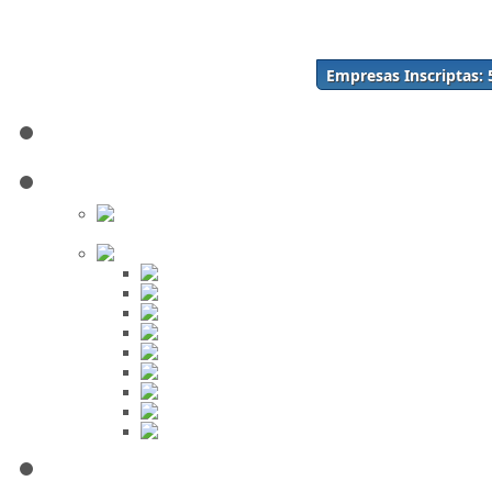
Acceso
Inscríbase Aquí
¿Olvidó su contraseña?
Empresas Inscriptas:
¿Olvidó su usuario?
Inicio
Directorio
Buscar en
el Directorio
Orden Alfabético
ABC
DEF
GHI
JKL
MNO
PQR
STU
VWX
YZ
Mi Panel de Negocios